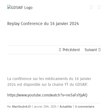
Passer
au
contenu
Replay Conference du 16 janvier 2024
Précédent
Suivant
Voir
l'image
La conférence sur les médicaments du 16 janvier
agrandie
2024 est disponible sur la chaine YT du GDSAIF:
https://www.youtube.com/watch?v=neSaFsYjyAQ
Par
AlainGoulnik15
|
janvier 25th, 2024
|
Actualités
|
0 commentaire