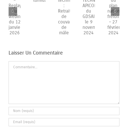
GDSAIF
MATINEE
Présentation
Aethina
Fiche
–
TECHNIQUE
du
tumida
technique
Replay
APICOLE
plan
:
du
du
national
Retrait
webinaire
GDSAIF
frelon
de
du
le
–
couvain
12
9
27
de
janvier
novembre
février
mâle
2026
2024
2024
Laisser Un Commentaire
Commentaire