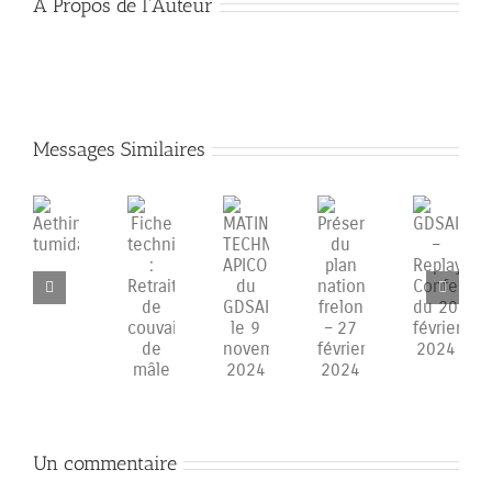
A Propos de l'Auteur
Messages Similaires
MATINEE
Présentation
GDSAIF
Aethina
Fiche
TECHNIQUE
du
–
tumida
technique
APICOLE
plan
Replay
:
du
national
Conference
Retrait
GDSAIF
frelon
du
de
le
–
20
couvain
9
27
février
de
novembre
février
2024
mâle
2024
2024
Un commentaire