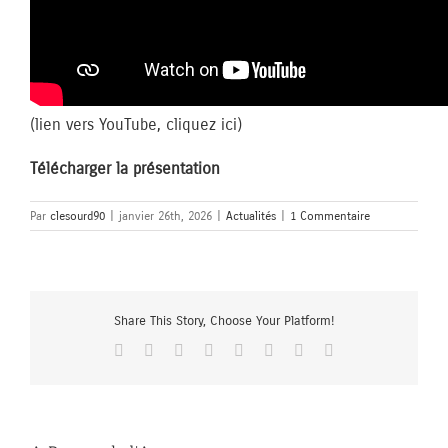
(lien vers YouTube, cliquez ici)
Télécharger la présentation
Par
clesourd90
|
janvier 26th, 2026
|
Actualités
|
1 Commentaire
Share This Story, Choose Your Platform!
Facebook
X
Reddit
LinkedIn
Tumblr
Pinterest
Vk
Email