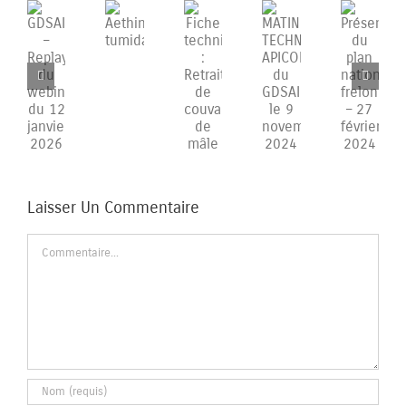
GDSAIF
MATINEE
Présentation
Aethina
Fiche
–
TECHNIQUE
du
tumida
technique
Replay
APICOLE
plan
:
du
du
national
Retrait
webinaire
GDSAIF
frelon
de
du
le
–
couvain
12
9
27
de
janvier
novembre
février
mâle
2026
2024
2024
Laisser Un Commentaire
Commentaire