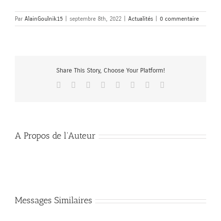
Par
AlainGoulnik15
|
septembre 8th, 2022
|
Actualités
|
0 commentaire
Share This Story, Choose Your Platform!
Facebook
X
Reddit
LinkedIn
Tumblr
Pinterest
Vk
Email
A Propos de l'Auteur
Messages Similaires