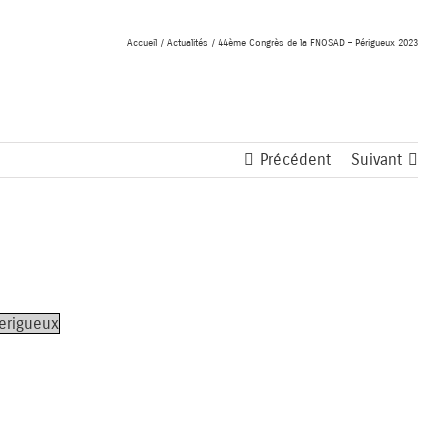
Accueil
Actualités
44ème Congrès de la FNOSAD – Périgueux 2023
Précédent
Suivant
erigueux