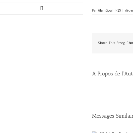
Par
AlainGoulnik15
|
déce
Share This Story, Ch
A Propos de l'Au
Messages Similai