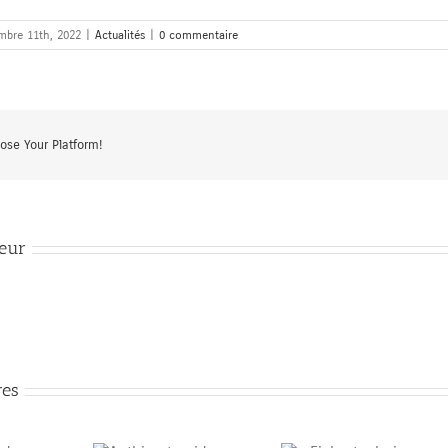
mbre 11th, 2022
|
Actualités
|
0 commentaire
oose Your Platform!
teur
res