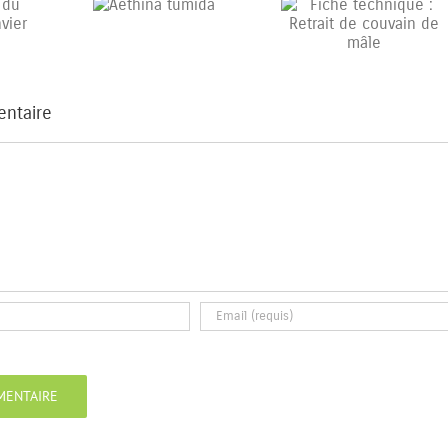
ethina tumida
Fiche technique :
MATINEE TECHNI
Retrait de couvain de
APICOLE du GDSAI
mâle
9 novembre 20
entaire