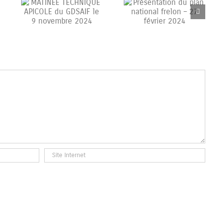
QUE
Présentation du plan
F le
national frelon – 27
24
février 2024