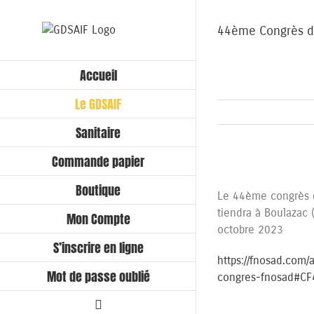
Passer
au
44ème Congrès d
contenu
Accueil
Le GDSAIF
Sanitaire
Commande papier
Voir
Boutique
l'image
Le 44ème congrès 
agrandie
tiendra à Boulazac 
Mon Compte
octobre 2023
S’inscrire en ligne
https://fnosad.com/
Mot de passe oublié
congres-fnosad#CF