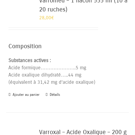
Varromed – 1 flacon 555 ml (10 à
20 ruches)
28,00
€
Composition
Substances actives :
Acide formique………………….5 mg
Acide oxalique dihydraté…..44 mg
(équivalent à 31,42 mg d’acide oxalique)
Ajouter au panier
Détails
Varroxal – Acide Oxalique – 200 g