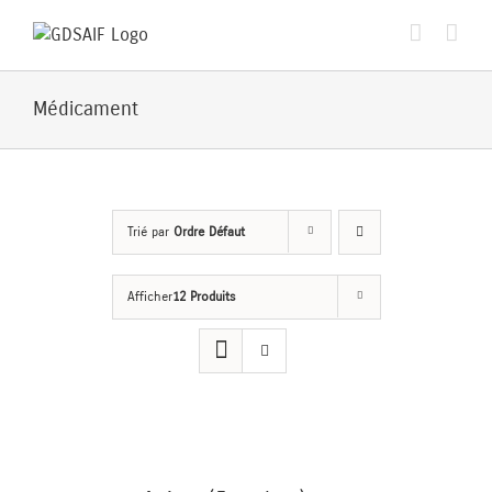
Passer
au
contenu
Médicament
Trié par
Ordre Défaut
Afficher
12 Produits