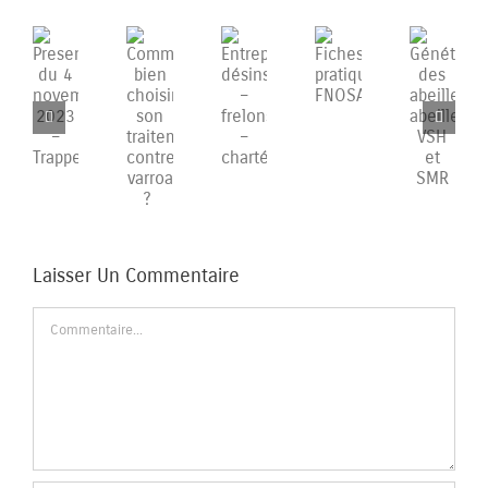
Presentations
Comment
Entreprises
Fiches
Génétique
du
bien
désinsectisation
pratiques
des
4
choisir
–
FNOSAD
abeilles,
novembre
son
frelons
abeilles
2023
traitement
–
VSH
–
contre
chartés
et
Trappes
varroa
SMR
?
Laisser Un Commentaire
Commentaire