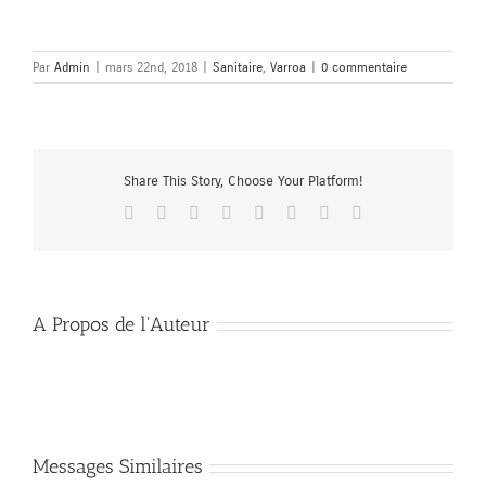
Par
Admin
|
mars 22nd, 2018
|
Sanitaire
,
Varroa
|
0 commentaire
Share This Story, Choose Your Platform!
Facebook
X
Reddit
LinkedIn
Tumblr
Pinterest
Vk
Email
A Propos de l'Auteur
Messages Similaires