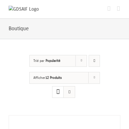
Passer
au
contenu
Boutique
Trié par
Popularité
Afficher
12 Produits