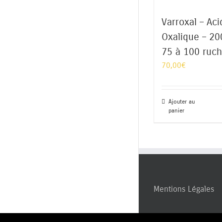
Varroxal – Aci
Oxalique – 20
75 à 100 ruc
70,00
€
Ajouter au
panier
Mentions Légales