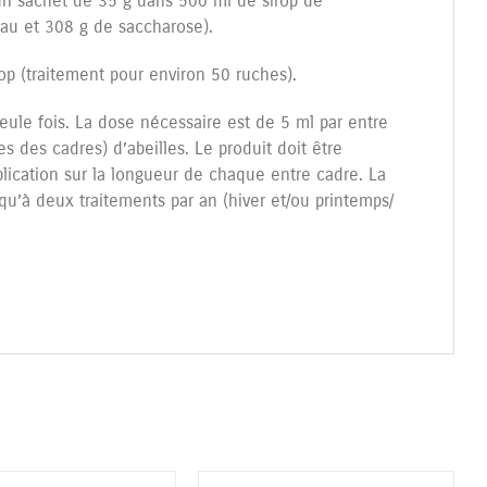
 un sachet de 35 g dans 500 ml de sirop de
au et 308 g de saccharose).
rop (traitement pour environ 50 ruches).
eule fois. La dose nécessaire est de 5 ml par entre
s des cadres) d’abeilles. Le produit doit être
plication sur la longueur de chaque entre cadre. La
u’à deux traitements par an (hiver et/ou printemps/