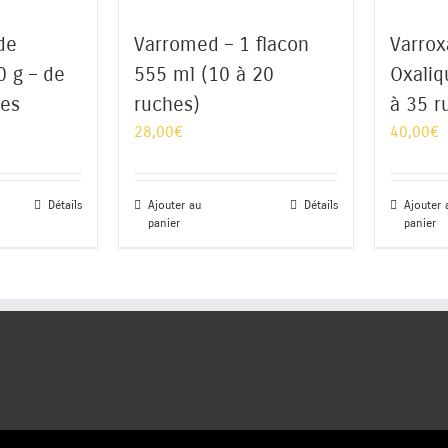
de
Varromed – 1 flacon
Varrox
0 g – de
555 ml (10 à 20
Oxaliq
hes
ruches)
à 35 r
28,00
€
40,00
€
Détails
Ajouter au
Détails
Ajouter 
panier
panier