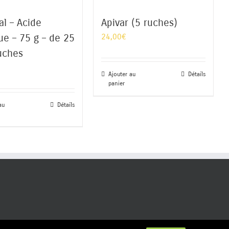
al – Acide
Apivar (5 ruches)
24,00
€
ue – 75 g – de 25
uches
Ajouter au
Détails
panier
au
Détails