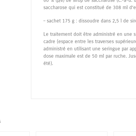
60 % (p/v) de sirop de saccharose (c.-à-d.
saccharose qui est constitué de 308 ml d’e
– sachet 175 g : dissoudre dans 2,5 l de si
Le traitement doit être administré en une s
cadre (espace entre les traverses supérieure
administré en utilisant une seringue par ap
dose maximale est de 50 ml par ruche. Jusq
été).
s