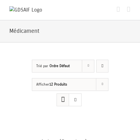
Passer
au
contenu
Médicament
Trié par
Ordre Défaut
Afficher
12 Produits