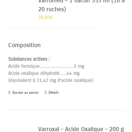
Varromed – 1 flacon 555 ml (10 à
20 ruches)
28,00
€
Composition
Substances actives :
Acide formique………………….5 mg
Acide oxalique dihydraté…..44 mg
(équivalent à 31,42 mg d’acide oxalique)
Ajouter au panier
Détails
Varroxal – Acide Oxalique – 200 g