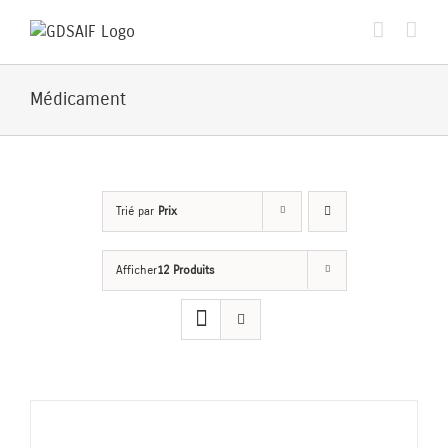
Passer
au
contenu
Médicament
Trié par
Prix
Afficher
12 Produits