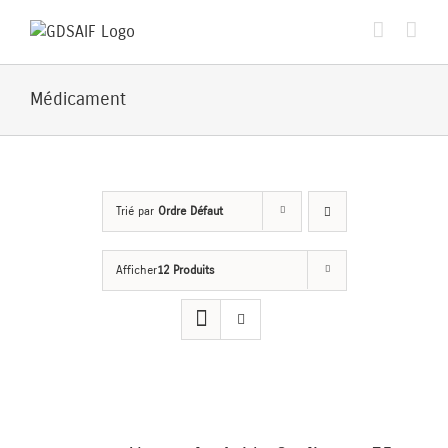
Passer
au
contenu
Médicament
Trié par
Ordre Défaut
Afficher
12 Produits